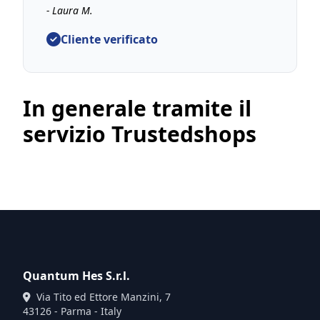
apprezzato molto la disponibilità e la
- Laura M.
professionalità dimostrate poi dal
tecnico. Quantum si conferma ancora
Cliente verificato
una volta un’azienda affidabile e attenta ai
suoi clienti.
In generale tramite il
servizio Trustedshops
Quantum Hes S.r.l.
Via Tito ed Ettore Manzini, 7
43126 - Parma - Italy