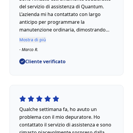
del servizio di assistenza di Quantum.
L’azienda mi ha contattato con largo
anticipo per programmare la
manutenzione ordinaria, dimostrando
grande attenzione al cliente. Il tecnico è
Mostra di più
arrivato puntuale, ha eseguito un
- Marco R.
controllo completo e mi ha spiegato
dettagliatamente ogni passaggio. Grazie
Cliente verificato
alla loro professionalità, il mio
depuratore funziona perfettamente.
Consiglio vivamente Quantum per la loro
serietà e cura dei dettagli!
Qualche settimana fa, ho avuto un
problema con il mio depuratore. Ho
contattato il servizio di assistenza e sono
rimasto piacevolmente sorpreso dalla