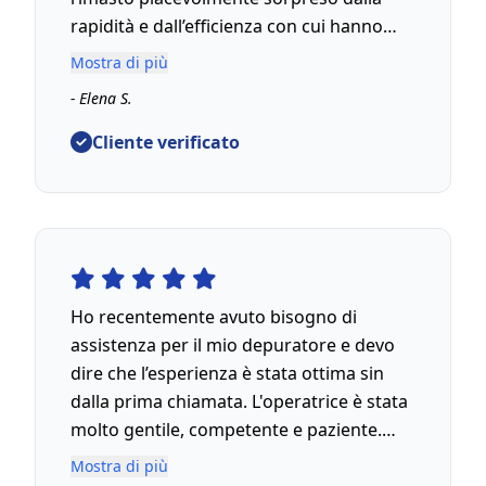
rapidità e dall’efficienza con cui hanno
gestito la situazione. Il tecnico ha
Mostra di più
individuato subito il problema e lo ha
- Elena S.
risolto in tempi record. L’intervento è
stato preciso e professionale. Non potrei
Cliente verificato
essere più soddisfatta.
Ho recentemente avuto bisogno di
assistenza per il mio depuratore e devo
dire che l’esperienza è stata ottima sin
dalla prima chiamata. L'operatrice è stata
molto gentile, competente e paziente.
Non ho dovuto attendere a lungo e ho
Mostra di più